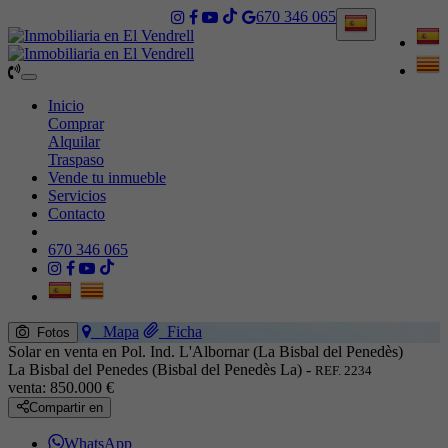
670 346 065
Toggle
navigation
Inicio
Comprar
Alquilar
Traspaso
Vende tu inmueble
Servicios
Contacto
670 346 065
Mapa
Ficha
Fotos
Solar en venta en Pol. Ind. L'Albornar (La Bisbal del Penedès)
La Bisbal del Penedes (Bisbal del Penedès La) -
REF. 2234
venta:
850.000 €
Compartir en
WhatsApp