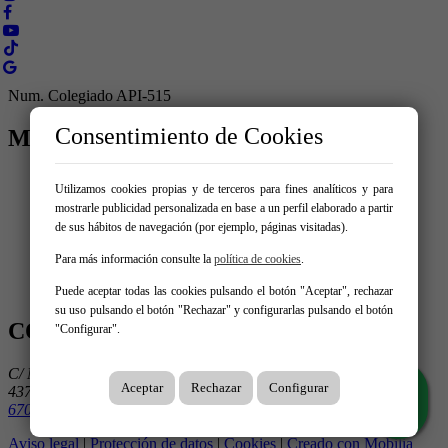
Num. Colegiado API-515
Consentimiento de Cookies
MENÚ
Inicio
Utilizamos cookies propias y de terceros para fines analíticos y para
Comprar
mostrarle publicidad personalizada en base a un perfil elaborado a partir
Alquilar
de sus hábitos de navegación (por ejemplo, páginas visitadas).
Traspaso
Vende tu inmueble
Para más información consulte la
política de cookies
.
Servicios
Contacto
Puede aceptar todas las cookies pulsando el botón "Aceptar", rechazar
su uso pulsando el botón "Rechazar" y configurarlas pulsando el botón
CONTÁCTANOS
"Configurar".
C/ Margalló 15
Aceptar
Rechazar
Configurar
43700 El Vendrell
670 346 065
Aviso legal
|
Protección de datos
|
Cookies
|
Creado con Mobilia