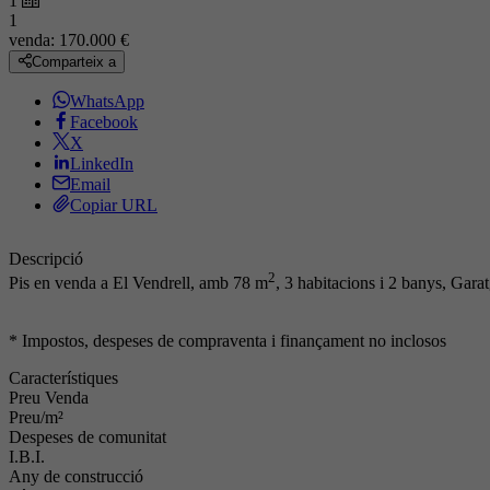
1
1
venda:
170.000 €
Comparteix a
WhatsApp
Facebook
X
LinkedIn
Email
Copiar URL
Descripció
2
Pis en venda a El Vendrell, amb 78 m
, 3 habitacions i 2 banys, Gara
* Impostos, despeses de compraventa i finançament no inclosos
Característiques
Preu Venda
Preu/m²
Despeses de comunitat
I.B.I.
Any de construcció