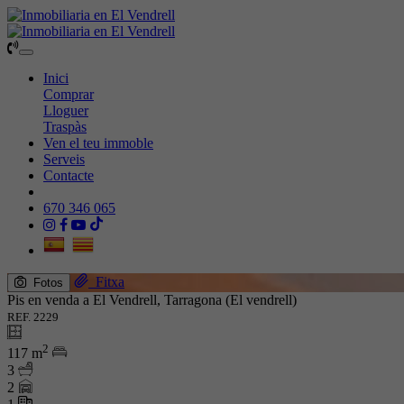
Toggle
navigation
Inici
Comprar
Lloguer
Traspàs
Ven el teu immoble
Serveis
Contacte
670 346 065
Fitxa
Fotos
Pis en venda a El Vendrell, Tarragona (El vendrell)
REF. 2229
2
117 m
3
2