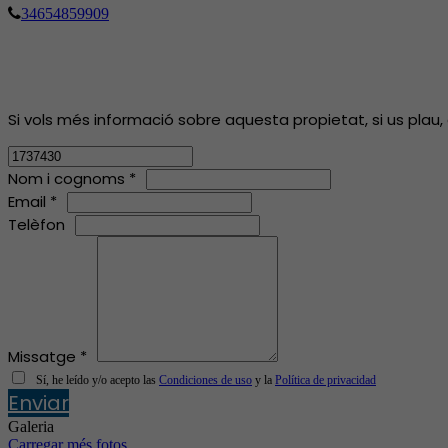
34654859909
Si vols més informació sobre aquesta propietat, si us plau,
Nom i cognoms *
Email *
Telèfon
Missatge *
Sí, he leído y/o acepto las
Condiciones de uso
y la
Política de privacidad
Enviar
Galeria
Carregar més fotos