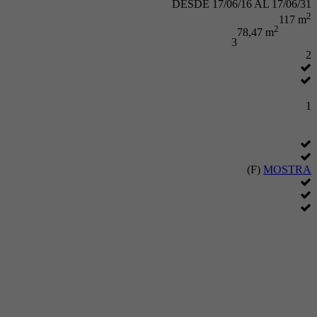
DESDE 17/06/16 AL 17/06/31
2
117 m
2
78,47 m
3
2
1
(F)
MOSTRA