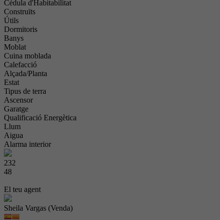
Cèdula d'Habitabilitat
Construïts
Útils
Dormitoris
Banys
Moblat
Cuina moblada
Calefacció
Alçada/Planta
Estat
Tipus de terra
Ascensor
Garatge
Qualificació Energètica
Llum
Aigua
Alarma interior
232
48
El teu agent
Sheila Vargas (Venda)