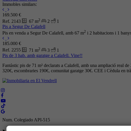
Immobles similars:
169.500 €
2
Ref. 2143
67 m
2
1
Pis a Segur De Calafell
2
Pis en venda a Segur De Calafell, amb 67 m
i 2 habitacions i 1 banys
185.000 €
2
Ref. 2255
71 m
3
1
Pis de 3 hab. amb garatge a Calafell. Vine!!
Fantàstic pis de 71 m² declarats a Calafell, amb una ampliació real de 
320€, escombraries 190€, comunitat garatge 30€. CEE i Cèdula en tr
Num. Colegiado API-515